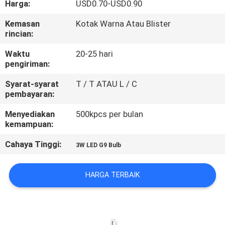
Harga:
USD0.70-USD0.90
KUALITAS
Kemasan
Kotak Warna Atau Blister
rincian:
HUBUNGI
KAMI
Waktu
20-25 hari
pengiriman:
Syarat-syarat
T / T ATAU L / C
PERMINTAAN
pembayaran:
PENAWARAN
Menyediakan
500kpcs per bulan
kemampuan:
SITEMAP
Cahaya Tinggi:
3W LED G9 Bulb
PRIVACY
HARGA TERBAIK
POLICY