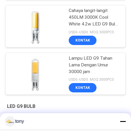
Cahaya langit-langit
450LM 3000K Cool
White 4.2w LED G9 Bulb
Capsule
USD0.-USD0. MOQ:3000PCS
KONTAK
Lampu LED G9 Tahan
Lama Dengan Umur
30000 jam
USD0.-USD0. MOQ:3000PCS
KONTAK
LED G9 BULB
Penerangan Dalam Ruangan Kaca Penuh 13.3mm 2w 120lm /
tony
W 2700k LED G9 BULB