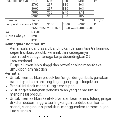
Fluks bercahaya
CCT
Min:
Jenis:
Max:
lm
2700
297
330
363
3000
297
330
363
4000
306
340
374
6300
315
350
385
Efisiensi
Jenis:
120
Lm / w
Temperatur warna
2700
3000
4000
6300
K
2650-2850
2850-3250
3850-4250
6000-6600
RA
RA≥80
-
Sudut Cahaya
320
-
IPX
IP44
-
Keunggulan kompetitif:
Penampilan luar biasa dibandingkan dengan tipe G9 lainnya,
seperti silikon, plastik, keramik dan sebagainya
Lebih sedikit biaya tenaga kerja dibandingkan G9
konvensional
Output lumen lebih tinggi dan retrofit paling masuk akal
untuk bohlam halogen
Perhatian
Untuk memastikan produk berfungsi dengan baik, gunakan
catu daya dalam rentang tegangan yang ditunjukkan.
Produk ini tidak mendukung peredupan
Ikuti langkah-langkah penginstalan yang benar untuk
menginstal produk.
Untuk memastikan keefektifan dan keamanan, tolong jangan
di kelembaban tinggi atau lingkungan berdebu dan kamar
mandi, ruang sauna, produk ini menggunakan tempat hujan
luar ruangan