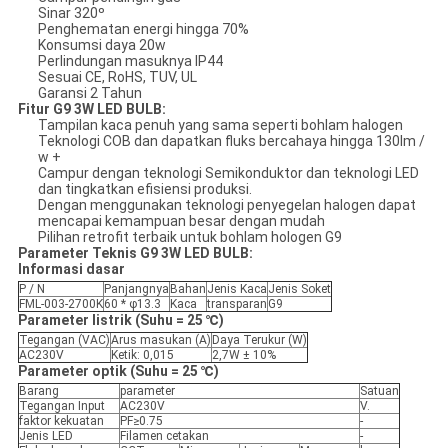
Sinar 320º
Penghematan energi hingga 70%
Konsumsi daya 20w
Perlindungan masuknya IP44
Sesuai CE, RoHS, TUV, UL
Garansi 2 Tahun
Fitur G9 3W LED BULB:
Tampilan kaca penuh yang sama seperti bohlam halogen
Teknologi COB dan dapatkan fluks bercahaya hingga 130lm /
w +
Campur dengan teknologi Semikonduktor dan teknologi LED
dan tingkatkan efisiensi produksi.
Dengan menggunakan teknologi penyegelan halogen dapat
mencapai kemampuan besar dengan mudah
Pilihan retrofit terbaik untuk bohlam hologen G9
Parameter Teknis G9 3W LED BULB:
Informasi dasar
P / N
Panjangnya
Bahan
Jenis Kaca
Jenis Soket
FML-003-2700K
60 * φ13.3
Kaca
transparan
G9
Parameter listrik (Suhu = 25 ℃)
Tegangan (VAC)
Arus masukan (A)
Daya Terukur (W)
AC230V
Ketik: 0,015
2,7W ± 10%
Parameter optik (Suhu = 25 ℃)
Barang
parameter
Satuan
Tegangan Input
AC230V
V.
faktor kekuatan
PF≥0.75
-
Jenis LED
Filamen cetakan
-