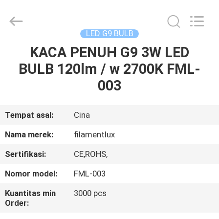
Filamentlux
Smart
Technology
Co.,
LTD.
LED G9 BULB
All
Rights
KACA PENUH G9 3W LED
RUMAH
Reserved.
BULB 120lm / w 2700K FML-
PRODUK
003
TENTANG
Tempat asal:
Cina
KAMI
Nama merek:
filamentlux
Sertifikasi:
CE,ROHS,
TUR
Nomor model:
FML-003
PABRIK
Kuantitas min
3000 pcs
Order:
KONTROL