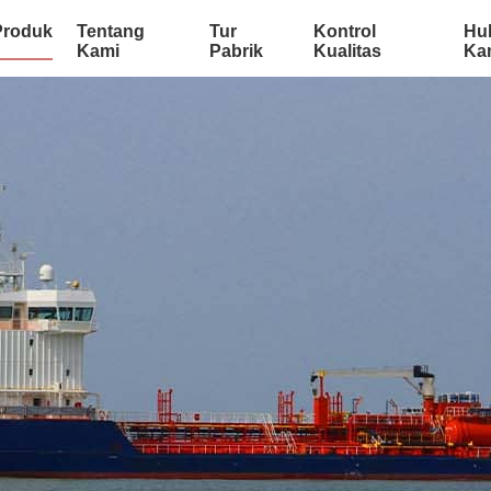
Produk
Tentang
Tur
Kontrol
Hu
Kami
Pabrik
Kualitas
Ka