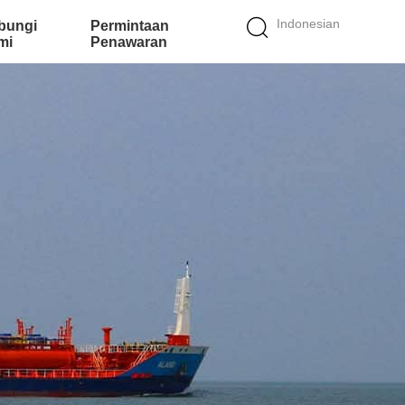
Indonesian
bungi
Permintaan
mi
Penawaran