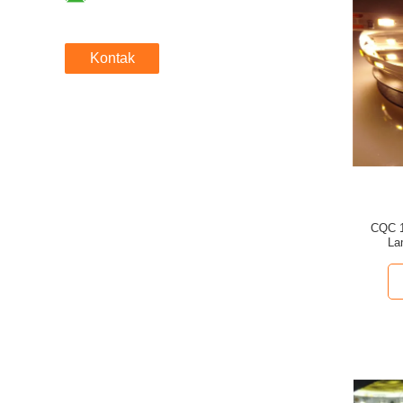
Kontak
CQC 
La