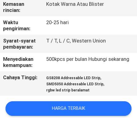
KUALITAS
Kemasan
Kotak Warna Atau Blister
rincian:
HUBUNGI
Waktu
20-25 hari
pengiriman:
KAMI
Syarat-syarat
T / T, L / C, Western Union
pembayaran:
PERMINTAAN
Menyediakan
500kpcs per bulan Hubungi sekarang
PENAWARAN
kemampuan:
Cahaya Tinggi:
,
GS8208 Addressable LED Strip
SITEMAP
,
SMD5050 Addressable LED Strip
rgbw led strip beralamat
PRIVACY
HARGA TERBAIK
POLICY