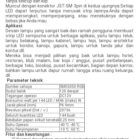
tanpa sekrup dan klip.
Muncul dengan konektor JST-SM 3pin di kedua ujungnya.Setiap
LED dapat terputus tanpa merusak strip lainnya.Anda dapat
mempersingkat, memperpanjang, atau menekuknya dengan
bebas jika Anda mau.
Aplikasi:
Desain lampu yang sangat baik dan ramah pengguna membuat
strip LED sempurna untuk berbagai aplikasi, yaitu lampu teluk,
lampu belakang, lampu kabinet, lampu tepi, lampu arsitektur
untuk koridor, kanopi, gapura, lampu untuk tanda jalur dan
kontur;dll.
Mereka bisa menjadi pilihan yang baik untuk lampu hotel,
restoran, klub malam, bar kopi / anggur, pusat perbelanjaan,
berbagai toko, bioskop, pusat kecantikan, bagian depan kantor,
bahkan lampu untuk dapur rumah tangga atau ruang keluarga,
dll.
Parameter teknik
:
Sumber cahaya
SMD5050 RGB
Sudut balok
120 derajat.
Tegangan operasi
DC12V
Konsumsi watt per 144 LED / M
46 (maks) W.
Jarak piksel (mm)
P6.9mm
Resolusi piksel (Dot / ㎡)
20736
Seluruh kuantitas LED
144 buah
Ketebalan papan sirkuit tercetak
0,25 mm
Suhu Operasi
-40 ℃ -40 ℃
Suhu Penyimpanan
-10 ℃ -50 ℃
Fitur dan keuntungan :