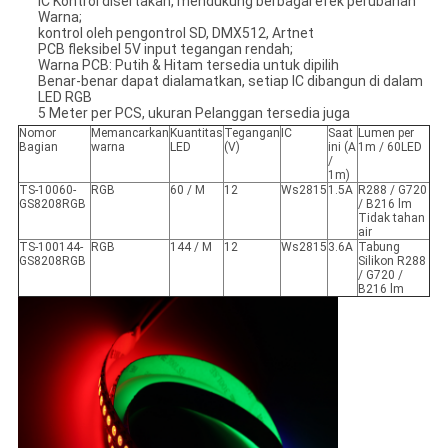
IC Kontrol disertakan, mendukung berbagai efek perubahan
Warna;
kontrol oleh pengontrol SD, DMX512, Artnet
PCB fleksibel 5V input tegangan rendah;
Warna PCB: Putih & Hitam tersedia untuk dipilih
Benar-benar dapat dialamatkan, setiap IC dibangun di dalam
LED RGB
5 Meter per PCS, ukuran Pelanggan tersedia juga
Nomor
Memancarkan
Kuantitas
Tegangan
IC
Saat
Lumen per
Bagian
warna
LED
(V)
ini (A
1m / 60LED
/
1m)
TS-10060-
RGB
60 / M
12
Ws2815
1.5A
R288 / G720
GS8208RGB
/ B216 lm
Tidak tahan
air
TS-100144-
RGB
144 / M
12
Ws2815
3.6A
Tabung
GS8208RGB
Silikon R288
/ G720 /
B216 lm