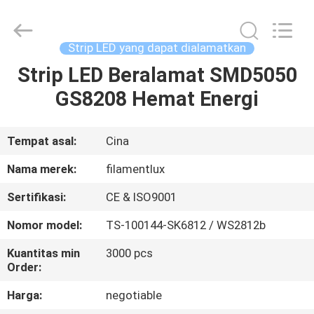
Filamentlux
Smart
Technology
Co.,
LTD.
Strip LED yang dapat dialamatkan
All
Rights
Strip LED Beralamat SMD5050
RUMAH
Reserved.
GS8208 Hemat Energi
PRODUK
Tempat asal:
Cina
TENTANG
Nama merek:
filamentlux
KAMI
Sertifikasi:
CE & ISO9001
Nomor model:
TS-100144-SK6812 / WS2812b
TUR
PABRIK
Kuantitas min
3000 pcs
Order:
Harga:
negotiable
KONTROL