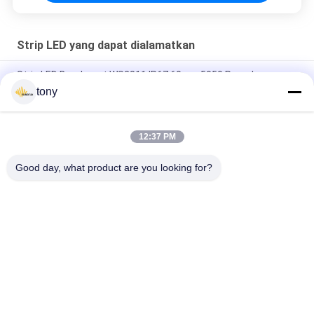
Strip LED yang dapat dialamatkan
Strip LED Beralamat WS2811 IP67 60pcs 5050 Ramah
Pengguna
tony
256pixels 16 * 16 LED Beralamat Dot Matrix WS2812b Led
Strip
12:37 PM
P33.3mm 9w Digital 30LEDS / M 5050 Strip LED Beralamat
Good day, what product are you looking for?
Bad Request
Semua
Led Hid Pengganti
LED Filamen Bulb
LED G9 BULB
Bohlam R7S LED