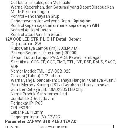
Cuttable, Linkable, dan Malleable
Warna, Kecerahan, dan Saturasi yang Dapat Disesuaikan
Mode Pemandangan
Kontrol Pencahayaan Grup
Pencahayaan Jadwal yang Dapat Diprogram
Kontrol kapan saja dan di mana saja dengan WIFI
Kontrol Aplikasi Lasco
Kontrol atau Perintah Suara
12V COB LED STRIP LIGHT Detail Cepat:
Daya Lampu: 8W
Fluks Cahaya Lampu (lm): 500LM / M.
Bekerja Seumur Hidup (Jam): 30000
Bahan Tubuh Lampu: PVC, PCB, Kawat Tembaga
Sertifikasi: CCC, CE, CQC, EMC, ETL, LVD, PSE, RoHS, SASO,
VDE
Nomor Model: FML-12V-COB-320
Garansi (Tahun): 1/2 tahun
Warna yang Dipancarkan: Cahaya Hangat / Cahaya Putih /
Biru / Merah / Kuning / RGB / Berubah / Hijau / Lainnya
Sumber Cahaya LED: SMD2835 LED Chip
Nama Produk: Strip Lampu Led
Jumlah LED: 60 leds / m
Peringkat IP: IP65
CRI: ≥80,90
Lebar PCB: 12mm
Tegangan Input (V): 12VDC
Parameter CAHAYA STRIP LED 12V AC:
ITEM NO.
FML-12V-COB-320