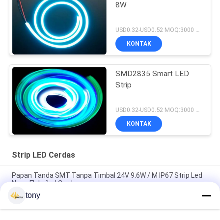
8W
USD0.32-USD0.52 MOQ:3000 pcs
KONTAK
SMD2835 Smart LED
Strip
USD0.32-USD0.52 MOQ:3000 pcs
KONTAK
Strip LED Cerdas
Papan Tanda SMT Tanpa Timbal 24V 9.6W / M IP67 Strip Led
Neon Fleksibel Cerdas
tony
2.4GHZ Nirkabel 70lm / W Ra80 RGBW WiFi Smart Led Strip
Lighting