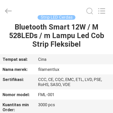
Filamentlux
Smart
Technology
Co.,
LTD.
Strip LED Cerdas
All
Rights
Bluetooth Smart 12W / M
RUMAH
Reserved.
528LEDs / m Lampu Led Cob
PRODUK
Strip Fleksibel
TENTANG
Tempat asal:
Cina
KAMI
Nama merek:
filamentlux
Sertifikasi:
CCC, CE, CQC, EMC, ETL, LVD, PSE,
TUR
RoHS, SASO, VDE
PABRIK
Nomor model:
FML-001
Kuantitas min
3000 pcs
KONTROL
Order: