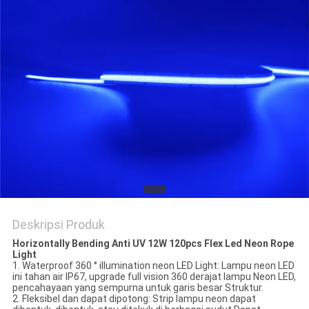
Deskripsi Produk
Horizontally Bending Anti UV 12W 120pcs Flex Led Neon Rope
Light
1. Waterproof 360 ° illumination neon LED Light: Lampu neon LED
ini tahan air IP67, upgrade full vision 360 derajat lampu Neon LED,
pencahayaan yang sempurna untuk garis besar Struktur.
2. Fleksibel dan dapat dipotong: Strip lampu neon dapat