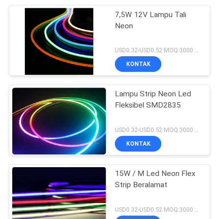
7,5W 12V Lampu Tali
Neon
USD0.32-USD0.52 MOQ:3000 pcs
KONTAK
Lampu Strip Neon Led
Fleksibel SMD2835
USD0.32-USD0.52 MOQ:3000 pcs
KONTAK
15W / M Led Neon Flex
Strip Beralamat
USD0.32-USD0.52 MOQ:3000 pcs