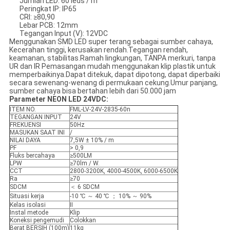
Jumlah LED: 60 leds / m
Peringkat IP: IP65
CRI: ≥80,90
Lebar PCB: 12mm
Tegangan Input (V): 12VDC
Menggunakan SMD LED super terang sebagai sumber cahaya,
Kecerahan tinggi, kerusakan rendah.Tegangan rendah,
keamanan, stabilitas.Ramah lingkungan, TANPA merkuri, tanpa
UR dan IR Pemasangan mudah menggunakan klip plastik untuk
memperbaikinya.Dapat ditekuk, dapat dipotong, dapat diperbaiki
secara sewenang-wenang di permukaan cekung.Umur panjang,
sumber cahaya bisa bertahan lebih dari 50.000 jam
Parameter NEON LED 24VDC:
ITEM NO.
FML-LV-24V-2835-60n
TEGANGAN INPUT
24V
FREKUENSI
50Hz
MASUKAN SAAT INI
/
NILAI DAYA
7,5W ± 10% / m
PF
> 0,9
Fluks bercahaya
≥500LM
LPW
≥70lm / W.
CCT
2800-3200K, 4000-4500K, 6000-6500K
Ra
≥70
SDCM
＜ 6 SDCM
Situasi kerja
-10 ℃ ～ 40 ℃ ； 10% ～ 90%
Kelas isolasi
II
Instal metode
Klip
Koneksi pengemudi
Colokkan
Berat BERSIH (100m)
11kg