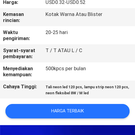
Harga:
USD0.32-USD0.52
KUALITAS
Kemasan
Kotak Warna Atau Blister
rincian:
HUBUNGI
KAMI
Waktu
20-25 hari
pengiriman:
Syarat-syarat
T / T ATAU L / C
PERMINTAAN
pembayaran:
PENAWARAN
Menyediakan
500kpcs per bulan
kemampuan:
SITEMAP
Cahaya Tinggi:
,
,
Tali neon led 120 pcs
lampu strip neon 120 pcs
neon fleksibel 8W / M led
PRIVACY
POLICY
HARGA TERBAIK