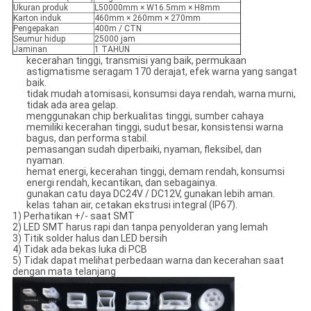
Ukuran produk
L50000mm × W16.5mm × H8mm
Karton induk
460mm × 260mm × 270mm
Pengepakan
400m / CTN
Seumur hidup
25000 jam
Jaminan
1 TAHUN
kecerahan tinggi, transmisi yang baik, permukaan
astigmatisme seragam 170 derajat, efek warna yang sangat
baik.
tidak mudah atomisasi, konsumsi daya rendah, warna murni,
tidak ada area gelap.
menggunakan chip berkualitas tinggi, sumber cahaya
memiliki kecerahan tinggi, sudut besar, konsistensi warna
bagus, dan performa stabil.
pemasangan sudah diperbaiki, nyaman, fleksibel, dan
nyaman.
hemat energi, kecerahan tinggi, demam rendah, konsumsi
energi rendah, kecantikan, dan sebagainya.
gunakan catu daya DC24V / DC12V, gunakan lebih aman.
kelas tahan air, cetakan ekstrusi integral (IP67).
1) Perhatikan +/- saat SMT
2) LED SMT harus rapi dan tanpa penyolderan yang lemah
3) Titik solder halus dan LED bersih
4) Tidak ada bekas luka di PCB
5) Tidak dapat melihat perbedaan warna dan kecerahan saat
dengan mata telanjang