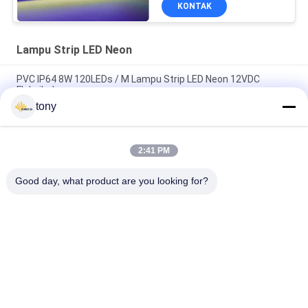
KONTAK
Lampu Strip LED Neon
PVC IP64 8W 120LEDs / M Lampu Strip LED Neon 12VDC
Fleksibel
tony
Anti Yellowing SMD2835 500LM / M RGB Led Neon Tape Rope
Light Tube
2:41 PM
UL Ce Uniform luminance Lampu Strip LED Neon 16.4ft 24VDC
Tahan Air
Good day, what product are you looking for?
Bad Request
Semua
Led Hid Pengganti
LED Filamen Bulb
LED G9 BULB
Bohlam R7S LED