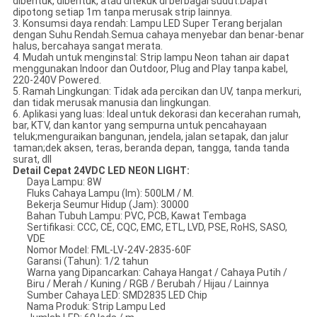
dibentuk, dibentuk, atau ditekuk di berbagai sudut.Dapat
dipotong setiap 1m tanpa merusak strip lainnya.
3. Konsumsi daya rendah: Lampu LED Super Terang berjalan
dengan Suhu Rendah.Semua cahaya menyebar dan benar-benar
halus, bercahaya sangat merata.
4. Mudah untuk menginstal: Strip lampu Neon tahan air dapat
menggunakan Indoor dan Outdoor, Plug and Play tanpa kabel,
220-240V Powered.
5. Ramah Lingkungan: Tidak ada percikan dan UV, tanpa merkuri,
dan tidak merusak manusia dan lingkungan.
6. Aplikasi yang luas: Ideal untuk dekorasi dan kecerahan rumah,
bar, KTV, dan kantor yang sempurna untuk pencahayaan
teluk;menguraikan bangunan, jendela, jalan setapak, dan jalur
taman;dek aksen, teras, beranda depan, tangga, tanda tanda
surat, dll
Detail Cepat 24VDC LED NEON LIGHT:
Daya Lampu: 8W
Fluks Cahaya Lampu (lm): 500LM / M.
Bekerja Seumur Hidup (Jam): 30000
Bahan Tubuh Lampu: PVC, PCB, Kawat Tembaga
Sertifikasi: CCC, CE, CQC, EMC, ETL, LVD, PSE, RoHS, SASO,
VDE
Nomor Model: FML-LV-24V-2835-60F
Garansi (Tahun): 1/2 tahun
Warna yang Dipancarkan: Cahaya Hangat / Cahaya Putih /
Biru / Merah / Kuning / RGB / Berubah / Hijau / Lainnya
Sumber Cahaya LED: SMD2835 LED Chip
Nama Produk: Strip Lampu Led