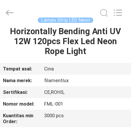
Filamentlux
Smart
Technology
Co.,
LTD.
Lampu Strip LED Neon
All
Rights
Horizontally Bending Anti UV
RUMAH
Reserved.
12W 120pcs Flex Led Neon
PRODUK
Rope Light
TENTANG
Tempat asal:
Cina
KAMI
Nama merek:
filamentlux
Sertifikasi:
CE,ROHS,
TUR
Nomor model:
FML-001
PABRIK
Kuantitas min
3000 pcs
Order:
KONTROL